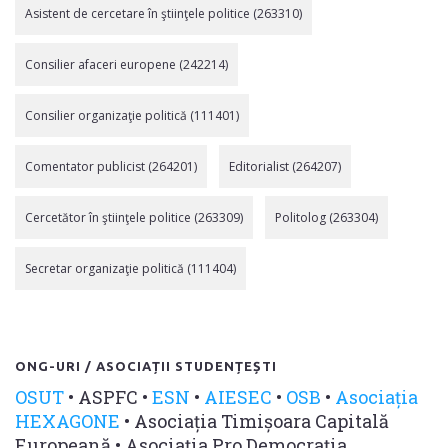
Asistent de cercetare în ştiinţele politice (263310)
Consilier afaceri europene (242214)
Consilier organizaţie politică (111401)
Comentator publicist (264201)
Editorialist (264207)
Cercetător în ştiinţele politice (263309)
Politolog (263304)
Secretar organizaţie politică (111404)
ONG-URI / ASOCIAȚII STUDENȚEȘTI
OSUT
•
ASPFC
•
ESN
•
AIESEC
•
OSB
•
Asociația
HEXAGONE
•
Asociația Timișoara Capitală
Europeană
•
Asociația Pro Democrația