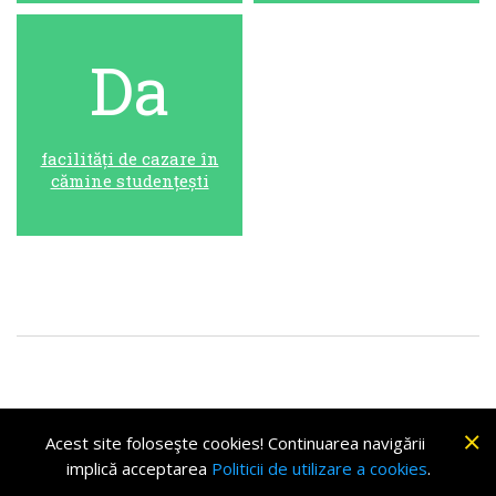
Da
facilități de cazare în
cămine studențești
Parteneri
Termeni și condiții
Politica de utilizare a cookies
Acest site foloseşte cookies! Continuarea navigării
© Yes Timișoara, 2018. Toate drepturile rezervate.
implică acceptarea
Politicii de utilizare a cookies
.