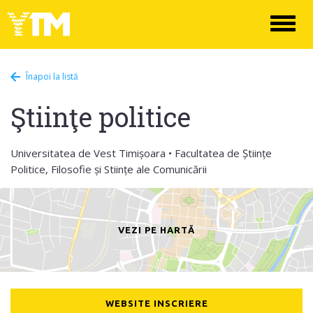
Toggl
naviga
Înapoi la listă
Ştiinţe politice
Universitatea de Vest Timișoara • Facultatea de Științe
Politice, Filosofie și Stiințe ale Comunicării
VEZI PE HARTĂ
WEBSITE INSCRIERE