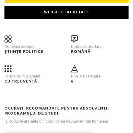
WEBSITE FACULTATE
Domeniu de studii
Limba de predare
ȘTIINȚE POLITICE
ROMÂNĂ
Forma de învățământ
Nivel de calificare
CU FRECVENȚĂ
6
OCUPAȚII RECOMANDATE PENTRU ABSOLVENȚII
PROGRAMULUI DE STUDII
(și codurile aferente din Clasificarea Ocupațiilor din România)