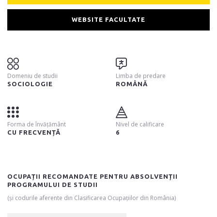
WEBSITE FACULTATE
Domeniu de studii
Limba de predare
SOCIOLOGIE
ROMÂNĂ
Forma de învățământ
Nivel de calificare
CU FRECVENȚĂ
6
OCUPAȚII RECOMANDATE PENTRU ABSOLVENȚII
PROGRAMULUI DE STUDII
(și codurile aferente din Clasificarea Ocupațiilor din România)