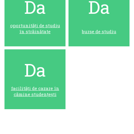
Da
Da
oportunități de studiu
în străinătate
burse de studiu
Da
facilități de cazare în
cămine studențești