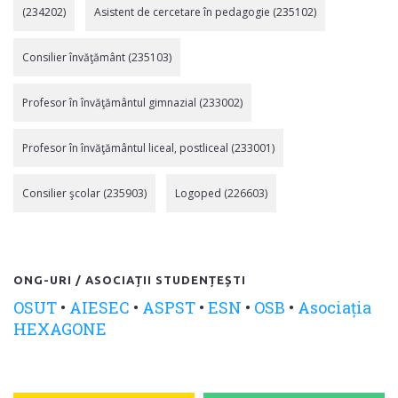
(234202)
Asistent de cercetare în pedagogie (235102)
Consilier învăţământ (235103)
Profesor în învăţământul gimnazial (233002)
Profesor în învăţământul liceal, postliceal (233001)
Consilier şcolar (235903)
Logoped (226603)
ONG-URI / ASOCIAȚII STUDENȚEȘTI
OSUT
•
AIESEC
•
ASPST
•
ESN
•
OSB
•
Asociația
HEXAGONE