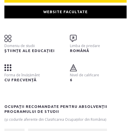
WEBSITE FACULTATE
Domeniu de studii
Limba de predare
ȘTIINȚE ALE EDUCAȚIEI
ROMÂNĂ
Forma de învățământ
Nivel de calificare
CU FRECVENȚĂ
6
OCUPAȚII RECOMANDATE PENTRU ABSOLVENȚII
PROGRAMULUI DE STUDII
(și codurile aferente din Clasificarea Ocupațiilor din România)