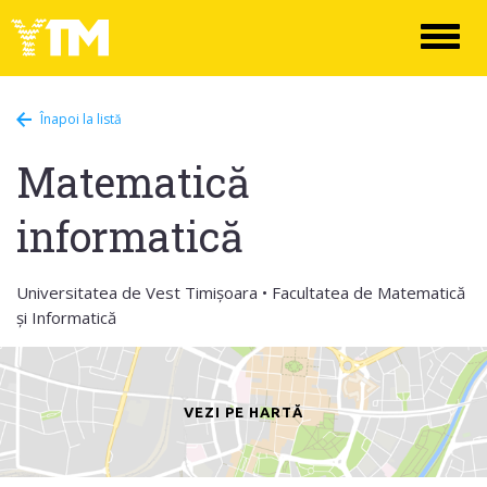
Toggl
naviga
Înapoi la listă
Matematică
informatică
Universitatea de Vest Timișoara • Facultatea de Matematică
și Informatică
VEZI PE HARTĂ