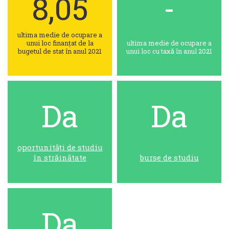
8,05
-
ultima medie de ocupare a
unui loc finanțat de la
ultima medie de ocupare a
bugetul de stat în anul 2021
unui loc cu taxă în anul 2021
Da
Da
oportunități de studiu
în străinătate
burse de studiu
Da