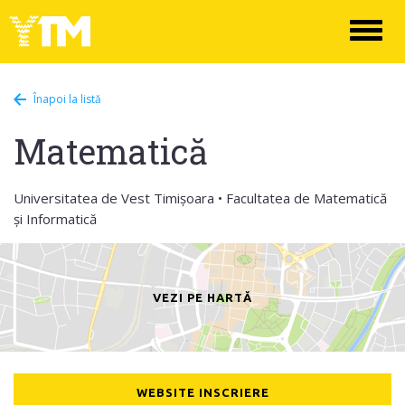
Toggl
naviga
Înapoi la listă
Matematică
Universitatea de Vest Timișoara • Facultatea de Matematică
și Informatică
VEZI PE HARTĂ
WEBSITE INSCRIERE