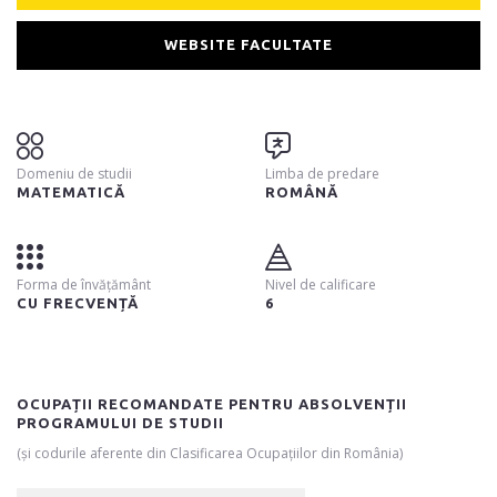
WEBSITE FACULTATE
Domeniu de studii
Limba de predare
MATEMATICĂ
ROMÂNĂ
Forma de învățământ
Nivel de calificare
CU FRECVENȚĂ
6
OCUPAȚII RECOMANDATE PENTRU ABSOLVENȚII
PROGRAMULUI DE STUDII
(și codurile aferente din Clasificarea Ocupațiilor din România)