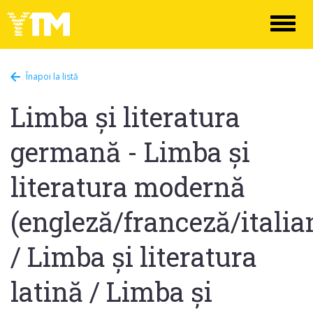
Toggl
naviga
Înapoi la listă
Limba și literatura
germană - Limba și
literatura modernă
(engleză/franceză/italia
/ Limba și literatura
latină / Limba și