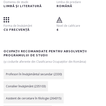
Domeniu de studii
Limba de predare
LIMBĂ ȘI LITERATURĂ
ROMÂNĂ
Forma de învățământ
Nivel de calificare
CU FRECVENȚĂ
6
OCUPAȚII RECOMANDATE PENTRU ABSOLVENȚII
PROGRAMULUI DE STUDII
(și codurile aferente din Clasificarea Ocupațiilor din România)
Profesori în învăţământul secundar (2330)
Consilier învăţământ (235103)
Asistent de cercetare în filologie (264315)