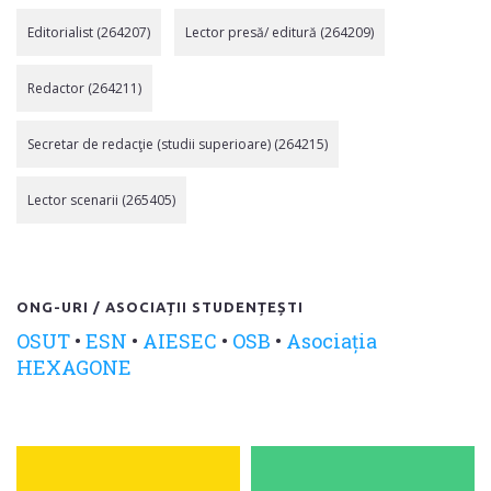
Editorialist (264207)
Lector presă/ editură (264209)
Redactor (264211)
Secretar de redacţie (studii superioare) (264215)
Lector scenarii (265405)
ONG-URI / ASOCIAȚII STUDENȚEȘTI
OSUT
•
ESN
•
AIESEC
•
OSB
•
Asociația
HEXAGONE