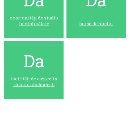
oportunități de studiu
în străinătate
burse de studiu
Da
facilități de cazare în
cămine studențești