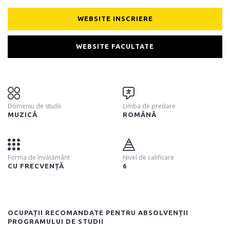
WEBSITE INSCRIERE
WEBSITE FACULTATE
Domeniu de studii
Limba de predare
MUZICĂ
ROMÂNĂ
Forma de învățământ
Nivel de calificare
CU FRECVENȚĂ
6
OCUPAȚII RECOMANDATE PENTRU ABSOLVENȚII
PROGRAMULUI DE STUDII