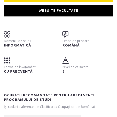
WEBSITE FACULTATE
Domeniu de studii
Limba de predare
INFORMATICĂ
ROMÂNĂ
Forma de învățământ
Nivel de calificare
CU FRECVENȚĂ
6
OCUPAȚII RECOMANDATE PENTRU ABSOLVENȚII
PROGRAMULUI DE STUDII
(și codurile aferente din Clasificarea Ocupațiilor din România)