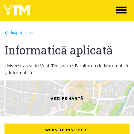
Toggl
naviga
Înapoi la listă
Informatică aplicată
Universitatea de Vest Timișoara • Facultatea de Matematică
și Informatică
VEZI PE HARTĂ
WEBSITE INSCRIERE