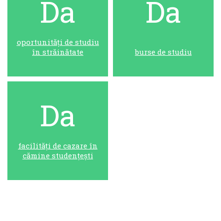
Da
Da
oportunități de studiu
în străinătate
burse de studiu
Da
facilități de cazare în
cămine studențești