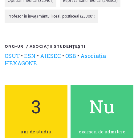
Optician medical (325401)
Reprezentant medical (243302)
Profesor în învăţământul liceal, postliceal (233001)
ONG-URI / ASOCIAȚII STUDENȚEȘTI
OSUT
•
ESN
•
AIESEC
•
OSB
•
Asociația
HEXAGONE
3
Nu
ani de studiu
examen de admitere