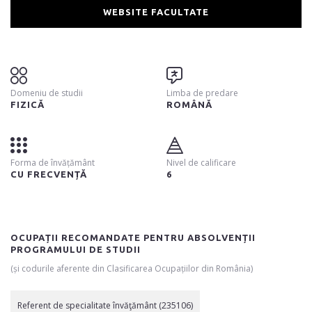
WEBSITE FACULTATE
Domeniu de studii
Limba de predare
FIZICĂ
ROMÂNĂ
Forma de învățământ
Nivel de calificare
CU FRECVENȚĂ
6
OCUPAȚII RECOMANDATE PENTRU ABSOLVENȚII
PROGRAMULUI DE STUDII
(și codurile aferente din Clasificarea Ocupațiilor din România)
Referent de specialitate învăţământ (235106)