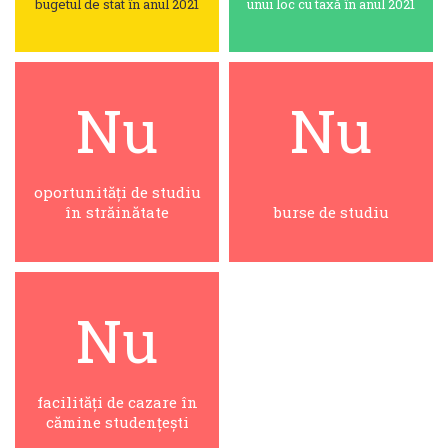
bugetul de stat în anul 2021
unui loc cu taxă în anul 2021
Nu
Nu
oportunități de studiu
în străinătate
burse de studiu
Nu
facilități de cazare în
cămine studențești