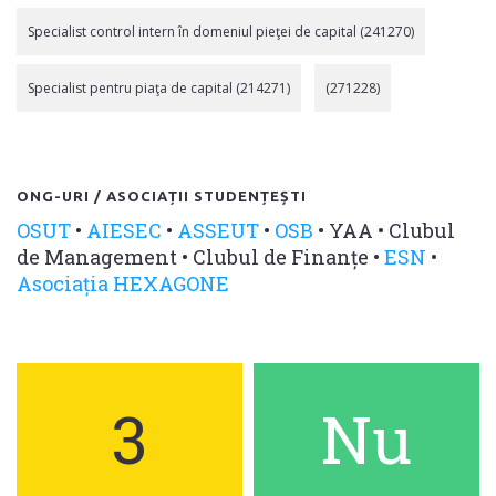
Specialist control intern în domeniul pieţei de capital (241270)
Specialist pentru piaţa de capital (214271)
(271228)
ONG-URI / ASOCIAȚII STUDENȚEȘTI
OSUT
•
AIESEC
•
ASSEUT
•
OSB
•
YAA
•
Clubul
de Management
•
Clubul de Finanțe
•
ESN
•
Asociația HEXAGONE
3
Nu