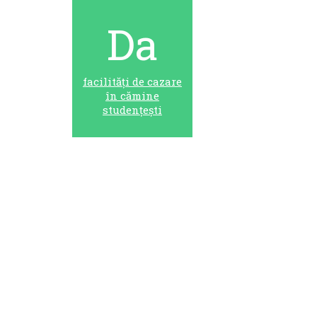
Da
facilități de cazare
în cămine
studențești