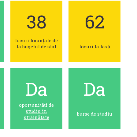
38
62
locuri finanțate de
la bugetul de stat
locuri la taxă
Da
Da
oportunități de
studiu în
burse de studiu
străinătate