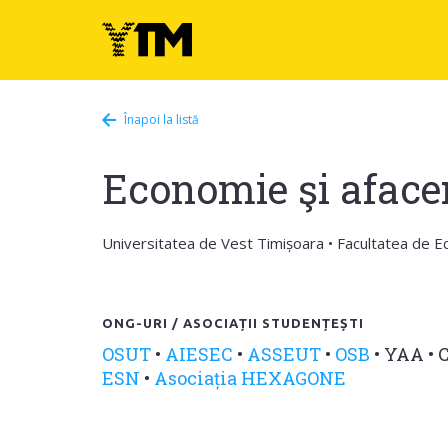
Înapoi la listă
Economie şi afacer
Universitatea de Vest Timișoara • Facultatea de Ec
ONG-URI / ASOCIAȚII STUDENȚEȘTI
OSUT
•
AIESEC
•
ASSEUT
•
OSB
•
YAA
•
C
ESN
•
Asociația HEXAGONE