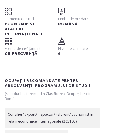
Domeniu de studii
Limba de predare
ECONOMIE ȘI
ROMÂNĂ
AFACERI
INTERNAȚIONALE
Forma de învățământ
Nivel de calificare
CU FRECVENȚĂ
6
OCUPAȚII RECOMANDATE PENTRU
ABSOLVENȚII PROGRAMULUI DE STUDII
(și codurile aferente din Clasificarea Ocupațiilor din
România)
Consilier/ expert/ inspector/ referent/ economist în
relaţii economice internaţionale (263105)