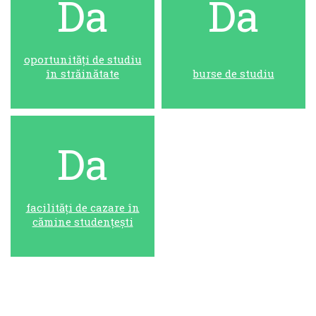
Da
Da
oportunități de studiu
în străinătate
burse de studiu
Da
facilități de cazare în
cămine studențești