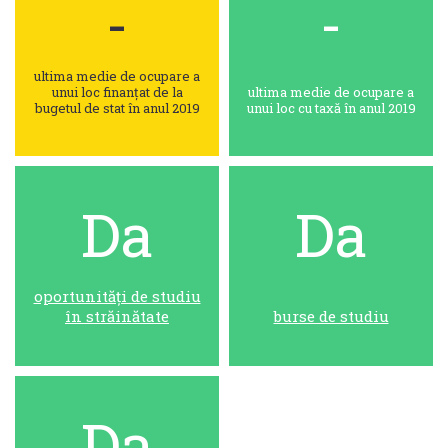
-
-
ultima medie de ocupare a
unui loc finanțat de la
ultima medie de ocupare a
bugetul de stat în anul 2019
unui loc cu taxă în anul 2019
Da
Da
oportunități de studiu
în străinătate
burse de studiu
Da