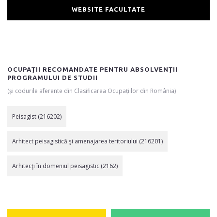
WEBSITE FACULTATE
OCUPAȚII RECOMANDATE PENTRU ABSOLVENȚII
PROGRAMULUI DE STUDII
(și codurile aferente din Clasificarea Ocupațiilor din România)
Peisagist (216202)
Arhitect peisagistică şi amenajarea teritoriului (216201)
Arhitecţi în domeniul peisagistic (2162)