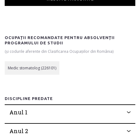
OCUPAȚII RECOMANDATE PENTRU ABSOLVENȚII
PROGRAMULUI DE STUDII
(și codurile aferente din Clasificarea Ocupațiilor din România)
Medic stomatolog (226101)
DISCIPLINE PREDATE
Anul 1
Anul 2