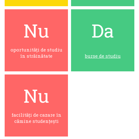
Nu
Da
oportunități de studiu
în străinătate
burse de studiu
Nu
facilități de cazare în
cămine studențești