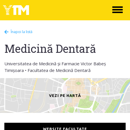
Toggl
naviga
Înapoi la listă
Medicină Dentară
Universitatea de Medicină și Farmacie Victor Babeș
Timișoara • Facultatea de Medicină Dentară
VEZI PE HARTĂ
WEBSITE FACULTATE