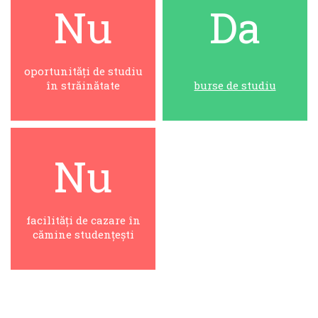
Nu
Da
oportunități de studiu
în străinătate
burse de studiu
Nu
facilități de cazare în
cămine studențești