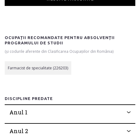
OCUPAȚII RECOMANDATE PENTRU ABSOLVENȚII
PROGRAMULUI DE STUDII
(și codurile aferente din Clasificarea Ocupațiilor din România)
Farmacist de specialitate (226203)
DISCIPLINE PREDATE
Anul 1
Anul 2