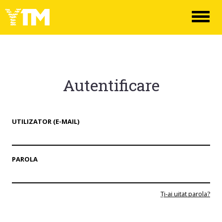
Toggl
naviga
Autentificare
UTILIZATOR (E-MAIL)
PAROLA
Ți-ai uitat parola?